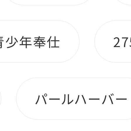
青少年奉仕
2
パールハーバー