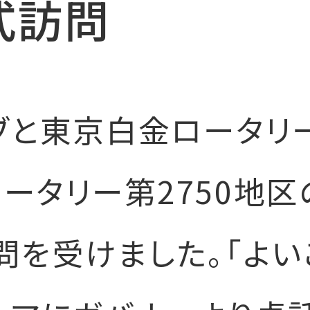
式訪問
ブと東京白金ロータリ
ータリー第2750地区
問を受けました。「よ