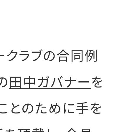
ークラブの合同例
の
田中ガバナー
を
いことのために手を