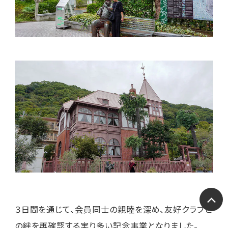
ペー
３日間を通じて、会員同士の親睦を深め、友好クラブと
の絆を再確認する実り多い記念事業となりました。