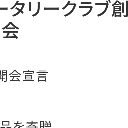
ータリークラブ創
賀会
開会宣言
念品を寄贈