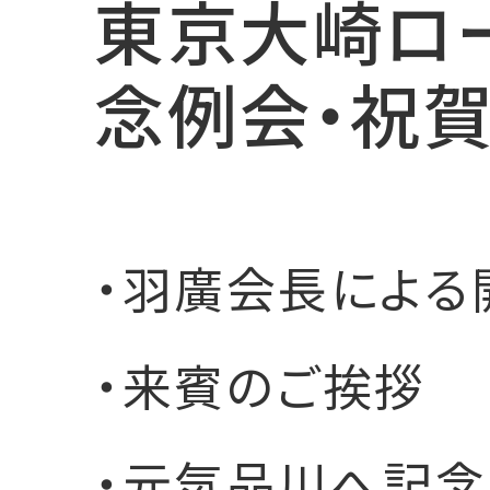
東京大崎ロ
念例会・祝
・羽廣会長による
・来賓のご挨拶
・元気品川へ記